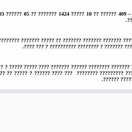
??
??
?? ???????? ??????? ????? ????? ??????? ??????? ?????
? ???????? ?????????? ? ??? ????.
???????
? ?
 ??????? ??????? ???????? ?? ??????? ???????? ?????? 
???? ???????? ??????? ??????? ????????? ???????? ??
? ????? ????