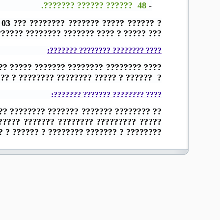
48 ?????? ?????? ???????.
-
????? ??????? ???????? ??? 03 – 409 ?????? ?? 10 ????? 1424 ???????
??????
?
? ????? ? ???? ??????? ???????? ???????.
???? ???????? ???????? ???????:
?? ?? ????? ??????? ???????? ? ????????
???? ???????? ???????? ? ?????
??????
?
???? ???????? ??????? ???????:
??????? ???? ????? ????? ? ????? ? ?????
? ???? ?????? ? ????? ?? ????????? ???
??.
??????
???????? ? ??????? ???????? ?