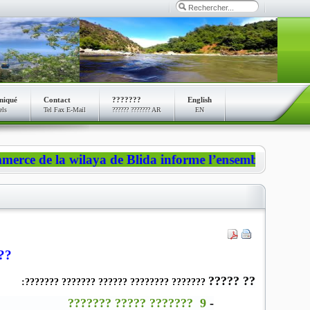
niqué
Contact
???????
English
els
Tel Fax E-Mail
?????? ??????? AR
EN
e la wilaya de Blida informe l’ensemble des citoyens 
??
?? ?????
??????? ???????? ?????? ??????? ???????:
9 ??????? ????? ???????
-