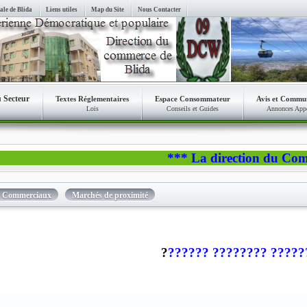
ale de Blida
Liens utiles
Map du Site
Nous Contacter
u Secteur
Textes Réglementaires
Espace Consommateur
Avis et Commu
Lois
Conseils et Guides
Annonces App
*** La direction du Commerce d
s Commerciaux
Marchés de proximité
?
?????? ???????? ?????