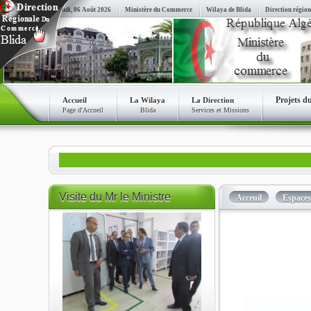
Jeudi, 06 Août 2026
Ministère du Commerce
Wilaya de Blida
Direction région
Projets d
Accueil
La Wilaya
La Direction
Page d'Accueil
Blida
Services et Missions
Visite
du Mr le Ministre
Acceuil
Espace