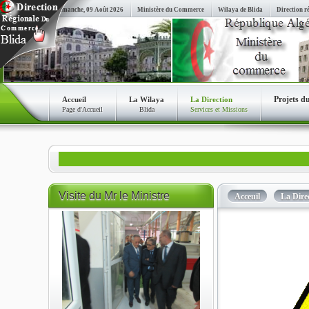
Dimanche, 09 Août 2026
Ministère du Commerce
Wilaya de Blida
Direction r
Projets d
Accueil
La Wilaya
La Direction
Page d'Accueil
Blida
Services et Missions
Visite
du Mr le Ministre
Acceuil
La Dire