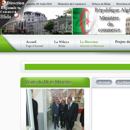
Dimanche, 09 Août 2026
Ministère du Commerce
Wilaya de Blida
Direction r
Projets d
Accueil
La Wilaya
La Direction
Page d'Accueil
Blida
Services et Missions
Visite
du Mr le Ministre
Acceuil
La Dire