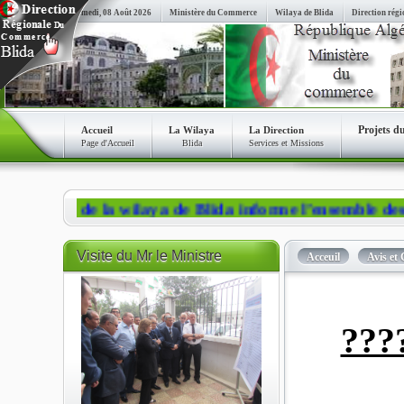
Samedi, 08 Août 2026
Ministère du Commerce
Wilaya de Blida
Direction régi
Projets d
Accueil
La Wilaya
La Direction
Page d'Accueil
Blida
Services et Missions
e de la wilaya de Blida informe l’ensemble des citoye
Visite
du Mr le Ministre
Acceuil
Avis e
???