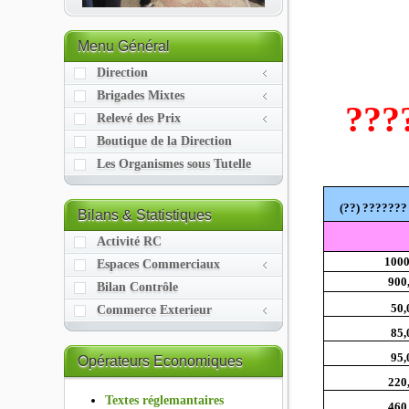
Menu
Général
Direction
Brigades Mixtes
???
Relevé des Prix
Boutique de la Direction
Les Organismes sous Tutelle
???? ????? ?
Bilans
& Statistiques
Activité RC
1000
Espaces Commerciaux
900
Bilan Contrôle
50,
Commerce Exterieur
85,
95,
Opérateurs
Economiques
220
Textes réglemantaires
460