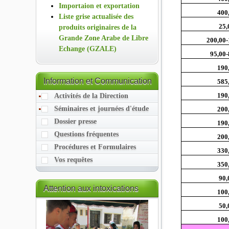
Importaion et exportation
400
Liste grise actualisée des
25,
produits originaires de la
Grande Zone Arabe de Libre
200,00-
Echange (GZALE)
95,00-
190
Information
et Communication
585
190
Activités de la Direction
Séminaires et journées d'étude
200
Dossier presse
190
Questions fréquentes
200
Procédures et Formulaires
330
Vos requêtes
350
90,
Attention
aux intoxications
100
alimentaires
50,
100