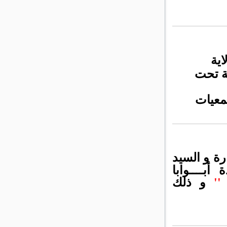
اية
ية تحت
معيات
ارة
و السيد
أبــــوابا
''
و ذلك