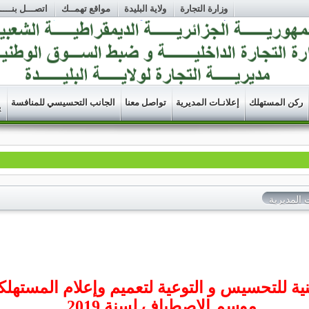
وزارة التجارة
ولاية البليدة
مواقع تهمــك
اتصـــل بنــــا
ركن المستهلك
إعلانـات المديرية
تواصل معنا
الجانب التحسيسي للمنافسة
R
المديرية
طنية للتحسيس و التوعية لتعميم وإعلام المستهل
موسم الاصطياف لسنة 2019