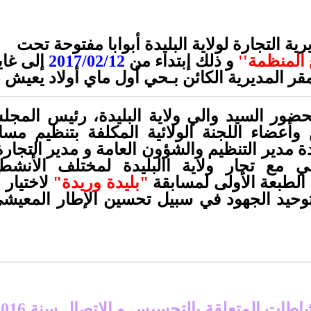
ة التجارة لولاية البليدة أبوابا مفتوحة تحت
 المنظمة
''
و ذلك إبتداء من
2017/02/12
إلى غاي
قر المديرية الكائن بـحي أول ماي أولاد يعيش - ا
حضور السيد والي ولاية البليدة، رئيس المج
 وأعضاء اللجنة الولائية المكلفة بتنظيم مس
ة مدير التنظيم والشؤون العامة و مدير التجار
 مع تجار ولاية االبليدة لمختلف الأنشطة
الطبعة الأولى لمسابقة
"
بليدة وريدة
"
لاختيار 
ة 2017 وتوحيد الجهود في سبيل تحسين الإطار المع
طات المتعلقة بالتحسيس و الإتصال سنة 2016