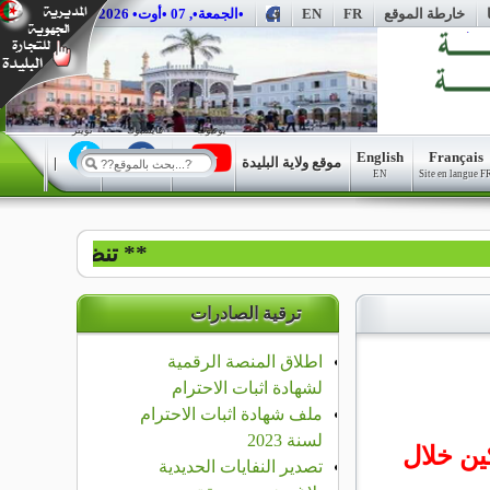
خارطة الموقع
FR
EN
ف
••الجمعة•, 07 •أوت• 2026•
يوتيوب
فايسبوك
تويتر
English
Français
موقع ولاية البليدة
|
|
|
EN
Site en langue F
** تنظم وزارة التجارة الداخلية و ضبط السوق الوطنية ابتداءا من 17 ديسمبر 2025 ،على مس
ترقية الصادرات
اطلاق المنصة الرقمية
لشهادة اثبات الاحترام
ملف شهادة اثبات الاحترام
لسنة 2023
كين
خلال
تصدير النفايات الحديدية