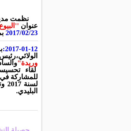
نظمت مديري
عنوان
''
البيوع
2017/02/23
بم
2017-01-12:
ب
الولائي،رئيس
وريدة"
والساد
لقاء تحسيسي
للمشاركة في 
لسن
البليدي.
حصيلة النشا