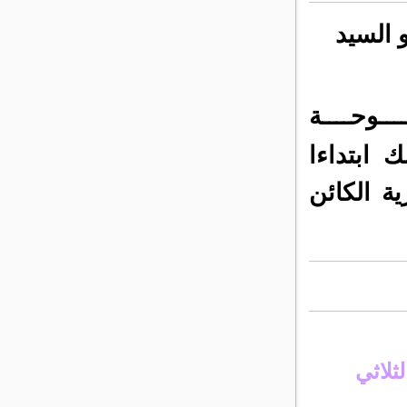
و السيد
ـــوحــــة
ك
ا
بتداءا
ة الكائن
لثلاثي