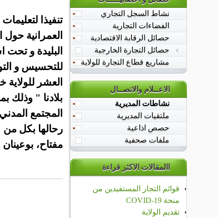
نشاط السجل التجاري
تنفيذا لتعليمات 
الفضاءات التجارية
الحصيلة الشهرية
العمرانية حول ا
حصائل الرقابة الاقتصادية
الاستيراد
التصدير
البليدة
و تحت اشر
حصائل التجارة الخارجية
مشاريع قطاع التجارة للولاية
للتحسيس و التو
الاعــلام والاتصــال
بلادنا " وذلك بم
نشاطات المديرية
المجتمع المدني 
ملتقيات المديرية
رحالها بكل من دا
حصص اذاعية
ملفات صحفية
مفتاح، بوعينان .
االمقالات الاكثر قراءة
قوائم التجار المستفيدين من
منحة COVID-19
تقديم الولاية