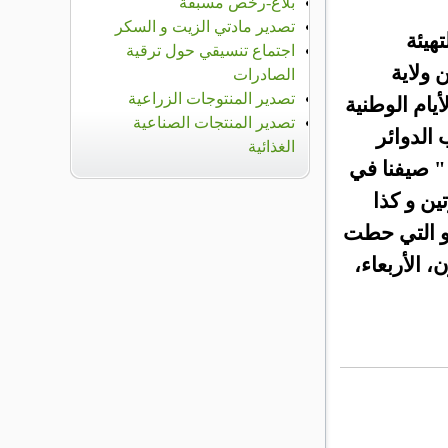
بلاغ-رخص مسبقة
تصدير مادتي الزيت و السكر
تهيئة
اجتماع تنسيقي حول ترقية
 ولاية
الصادرات
تصدير المنتوجات الزراعية
أيام الوطنية
تصدير المنتجات الصناعية
الدوائر
الغذائية
 التي تحمل شعار " صيفنا في
تين و كذا
 و التي حطت
، الأربعاء،