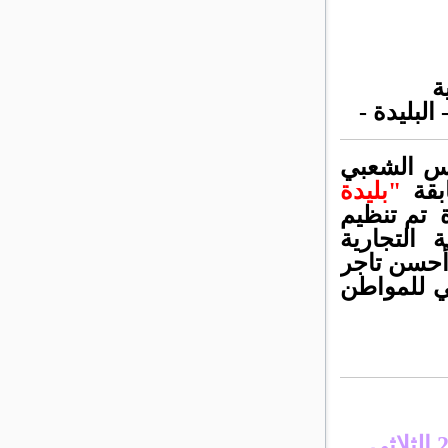
ة
لبليدة -
لس الشعبي
ابقة
"بليدة
ة تم تنظيم
 التجارية
أحسن تاجر
يشي للمواطن
الثلاثي