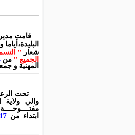
قامت
مديري
البليدة،أياما
شعار
''
التسم
الجميع
''
من
2017/05/14
المهنية و جمع
تحت الرعا
والي ولاية ال
مفتــــوحــ
ابتداء من
17