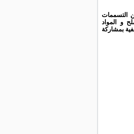
من التسممات
لح و المواد
ة الفترة الصيفية بمشاركة