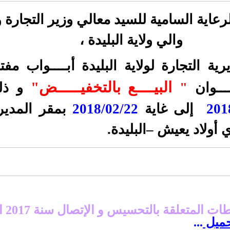
رعاية السامية للسيد معالي وزير التجارة 
والي ولاية البليدة ،
رية التجارة لولاية البليدة
أبــــواب مفتـ
البيــــع بالتخفيـــــض"
ـــوان
"
و ذل
201
إلى غاية
2018/02/22
بمقر المديري
أولاد يعيش –البليدة.
ت المتعلقة بالتحسيس و الإتصال سنة 2017
ا
ميل
...